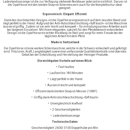
Ladestandsanzeige ist die zur Verfügung stehende Restdauer jederzeit ersichtlich. Darum ist
die OpalHorse mit den breiten Snap-on Schermessern auch für die Komplettschur ideal
geeignet.
Ergonomisch. Elegant. Effizient.
Dank des durchdachten Designs ist die OpalHorse ergonomisch auf dem neusten Stand und
liegt perfekt in der Hand. Aufgrund der Anti-Rutschbeschichtung «Soft touch» ist die Maschine
äusserst griffig. Zudem ist sie sehr leicht und kompakt – für ermüdungsarmes Arbeiten auch
bei längeren Einsätzen. Mit ihrem eleganten, speziell für den Pferdebereich entwickelten
Design ist die OpalHorse ein echter Blickfang im Stall und sorgt für mehr Freude bei der
täglichen Arbeit mit dem Pferd.
Made in Switzerland
Die OpalHorse ist eine weitere Schermaschine, welche in der Schweiz entwickelt und gefertigt
wird. Präzision, Kraft, Langlebigkeit sowie eine umfassende Qualitätskontrolle sind oberstes
Gebot bei der Entwicklung und Herstellung der Heiniger-Produkte.
Die wichtigsten Vorteile auf einen Blick:
•
Fast lautlos
•
Laufzeit bis 180 Minuten
•
Liegt perfekt in der Hand
•
Äusserst leicht und kompakt
•
Effizient dank breitem Snap-on Messer (10WF)
•
Griffig dank Antirutschbeschichtung «Soft touch»
•
Unvergleichlich kraftvoll
•
2 Geschwindigkeiten
•
Ladestandsanzeige
Technische Daten:
Geschwindigkeit: 2600/ 3100 Doppelhübe pro Min.