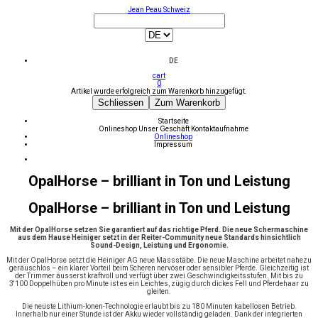
Jean Peau Schweiz
DE
cart
0
Artikel wurde erfolgreich zum Warenkorb hinzugefügt.
Schliessen
Zum Warenkorb
Startseite
Onlineshop
Unser Geschäft
Kontaktaufnahme
Onlineshop
Impressum
OpalHorse – brilliant in Ton und Leistung
OpalHorse – brilliant in Ton und Leistung
Mit der OpalHorse setzen Sie garantiert auf das richtige Pferd. Die neue Schermaschine
aus dem Hause Heiniger setzt in der Reiter-Community neue Standards hinsichtlich
Sound-Design, Leistung und Ergonomie.
Mit der OpalHorse setzt die Heiniger AG neue Massstäbe. Die neue Maschine arbeitet nahezu
geräuschlos – ein klarer Vorteil beim Scheren nervöser oder sensibler Pferde. Gleichzeitig ist
der Trimmer äusserst kraftvoll und verfügt über zwei Geschwindigkeitsstufen. Mit bis zu
3'100 Doppelhüben pro Minute ist es ein Leichtes, zügig durch dickes Fell und Pferdehaar zu
gleiten.
Die neuste Lithium-Ionen-Technologie erlaubt bis zu 180 Minuten kabellosen Betrieb.
Innerhalb nur einer Stunde ist der Akku wieder vollständig geladen. Dank der integrierten